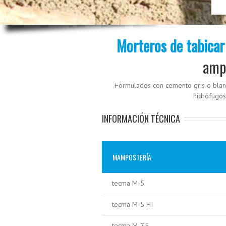
Morteros de tabica
ampl
Formulados con cemento gris o blanco,
hidrófugos
INFORMACIÓN TÉCNICA
MAMPOSTERÍA
tecma M-5
tecma M-5 HI
tecma M-7,5