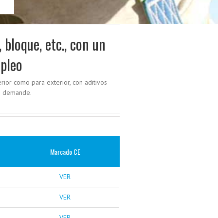
, bloque, etc., con un
mpleo
erior como para exterior, con aditivos
te demande.
Marcado CE
VER
VER
VER